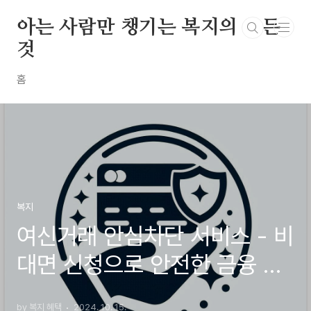
본문 바로가기
아는 사람만 챙기는 복지의 모든
것
홈
복지
여신거래 안심차단 서비스 - 비
대면 신청으로 안전한 금융 생
활 시작하기
by 복지 혜택
2024. 10. 15.