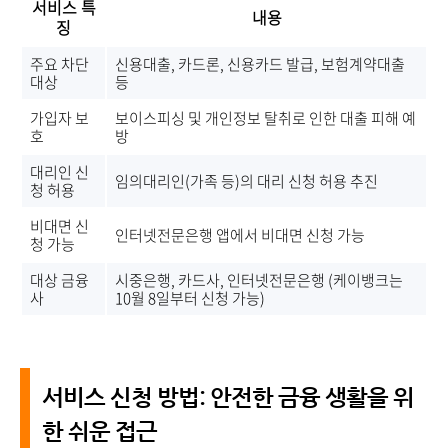
서비스 특
내용
징
주요 차단
신용대출, 카드론, 신용카드 발급, 보험계약대출
대상
등
가입자 보
보이스피싱 및 개인정보 탈취로 인한 대출 피해 예
호
방
대리인 신
임의대리인(가족 등)의 대리 신청 허용 추진
청 허용
비대면 신
인터넷전문은행 앱에서 비대면 신청 가능
청 가능
대상 금융
시중은행, 카드사, 인터넷전문은행 (케이뱅크는
사
10월 8일부터 신청 가능)
서비스 신청 방법: 안전한 금융 생활을 위
한 쉬운 접근